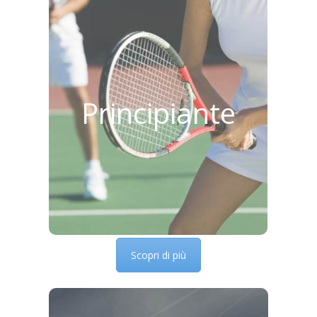
Il livello Principiante è destinato a
coloro che non sono in possesso
della tessera Atleta della F.I.T. e
prevede un pacchetto da 8 lezioni
da poter utilizzare in base ai propri
impegni personali e lavorativi.
Le lezioni possono essere fruite
Principiante
nei seguenti giorni e orari:
Martedì, Mercoledì e Giovedì
Dalle 13:00 alle 14:00
Dalle 20:00 alle 21:00
Rapporto Maestro Allievi: garantito
1/4
Scopri di più