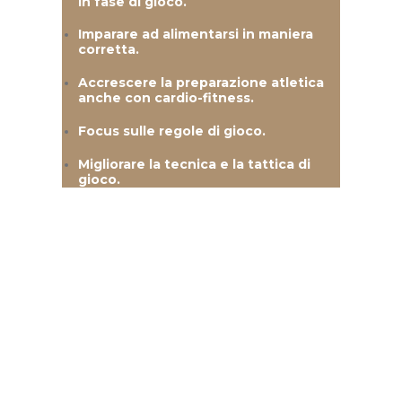
in fase di gioco.
Imparare ad alimentarsi in maniera
corretta.
Accrescere la preparazione atletica
anche con cardio-fitness.
Focus sulle regole di gioco.
Migliorare la tecnica e la tattica di
gioco.
Corso Adulti
Agonisti
La durata di ogni Lezione è di circa 90
minuti
Gli obiettivi del Livello Agonisti:
Imparare a concentrarsi per migliorare
le proprie performance.
Bilanciare il regime alimentare per
avere un organismo più competitivo.