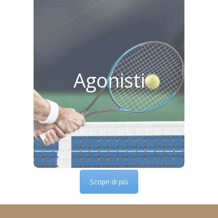
Il livello Agonisti è destinato a
coloro che sono in possesso della
tessera Atleta della F.I.T. e
svolgono attività agonistica in
modo continuativo. Per questo
livello è previsto il pagamento di
una quota fissa mensile.
Le lezioni si svolgono nei seguenti
Agonisti
giorni e orari:
Lunedì
Venerdì
Dalle 19:30 alle 21:00
Rapporto Maestro Allievi: garantito
1/4
Scopri di più