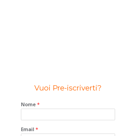
Correggere la tua postura e i
movimenti in fase di gioco.
Perfezionare la preparazione atletica
anche con cardio-fitness.
Supporto Tecnico per perfezionare
l’approccio al match.
Approfondimento Tattico legato alle
varie fasi di gioco con videoanalisi.
Vuoi Pre-iscriverti?
Nome
*
Email
*