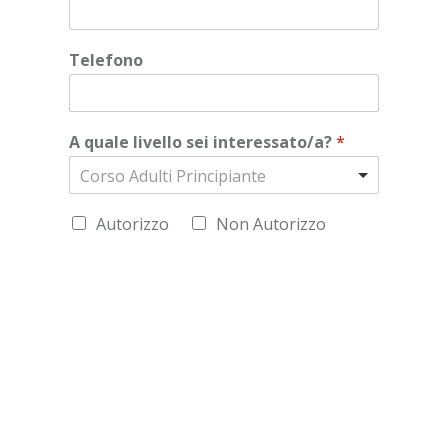
Telefono
A quale livello sei interessato/a?
*
Corso Adulti Principiante
Autorizzo
Non Autorizzo
Ho letto l'informativa privacy
(http://www.ctfoligno.it/privacy-policy/) e
acconsento alla memorizzazione dei miei dati
nel vostro archivio secondo quanto stabilito dal
regolamento europeo per la protezione dei dati
personali n. 679/2016, GDPR. (Potrai cancellarli o
chiederne una copia facendo esplicita richiesta a
ctfoligno@tiscalinet.it)
Invia